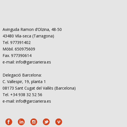
Avinguda Ramon d’Olzina, 48-50
43480 Vila-seca (Tarragona)
Tel. 977391402
Mòbil. 650975609
Fax. 977390614
e-mail: info@garciariera.es
Delegació Barcelona:
C. Vallespir, 19, planta 1
08173 Sant Cugat del Vallès (Barcelona)
Tel. +34 938 32 52 56
e-mail: info@garciariera.es