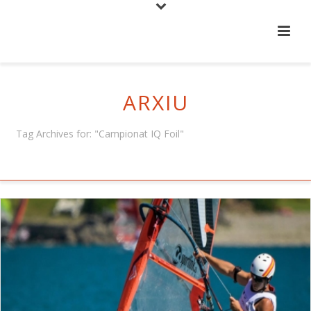
ARXIU
Tag Archives for: "Campionat IQ Foil"
HOME
/