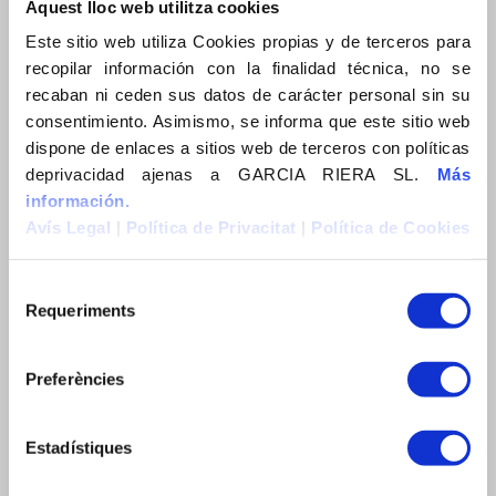
Aquest lloc web utilitza cookies
Construïm Sostenibilitat
Este sitio web utiliza Cookies propias y de terceros para
Actualitat
recopilar información con la finalidad técnica, no se
News
recaban ni ceden sus datos de carácter personal sin su
consentimiento. Asimismo, se informa que este sitio web
Actualidad
dispone de enlaces a sitios web de terceros con políticas
Contacte
deprivacidad ajenas a GARCIA RIERA SL.
Más
información.
Contacto
Avís Legal
|
Política de Privacitat
|
Política de Cookies
Contact
Requeriments
CERCA
Preferències
Estadístiques
EXPERIÈNCIA