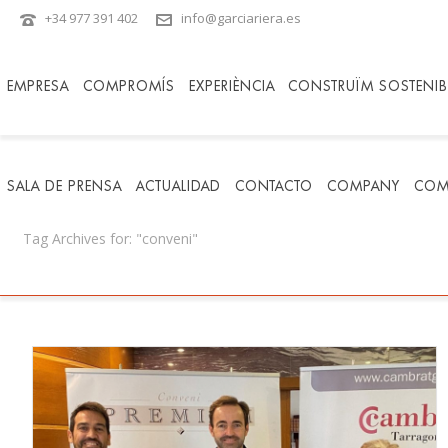
+34 977 391 402
info@garciariera.es
EMPRESA
COMPROMÍS
EXPERIÈNCIA
CONSTRUÏM SOSTENIBI
SALA DE PRENSA
ACTUALIDAD
CONTACTO
COMPANY
COM
Tag Archives for: "conveni"