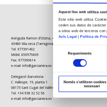
Aquest lloc web utilitza coo
Este sitio web utiliza Cookie
ceden sus datos de carácter
a sitios web de terceros con
Avís Legal
|
Política de Priv
Avinguda Ramon d’Olzina, 48-50
43480 Vila-seca (Tarragona)
Tel. 977391402
Requeriments
Mòbil. 650975609
Fax. 977390614
e-mail: info@garciariera.es
Delegació Barcelona:
C. Vallespir, 19, planta 1
Només s’utilitzen cookies
necessari
08173 Sant Cugat del Vallès (Barcelona)
Tel. +34 938 32 52 56
e-mail: info@garciariera.es