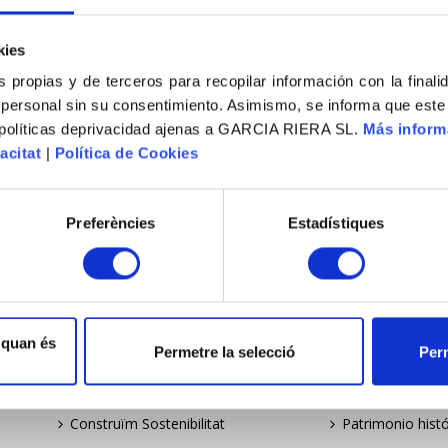
kies
s propias y de terceros para recopilar información con la finali
MENÚ
EXPERIÈNCIA
 personal sin su consentimiento. Asimismo, se informa que este
Empresa
Indústria i energ
 políticas deprivacidad ajenas a GARCIA RIERA SL.
Más inform
acitat
|
Política de Cookies
Compromís
Equipaments
Empresa
Patrimoni històr
Preferències
Estadístiques
Compromiso
Residencial
Company
Turisme i oci
Commitment
Obra civil
Borsa de treball
Serveis de man
 quan és
Permetre la selecció
Perm
Bolsa de trabajo
Industria y ener
Job listing
Equipamientos
Construïm Sostenibilitat
Patrimonio histó