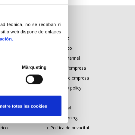
dad técnica, no se recaban ni
LEGAL
 sitio web dispone de enlaces
ia
Canal Ètic
ación.
Canal Ético
ic
Ethical Channel
Màrqueting
Política d’empresa
Política de empresa
Company policy
teniment
Avis legal
etre totes les cookies
gia
Aviso legal
Legal warning
rico
Política de privacitat