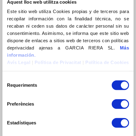
Aquest lloc web utilitza cookies
Construïm Sostenibilitat
Este sitio web utiliza Cookies propias y de terceros para
Actualitat
recopilar información con la finalidad técnica, no se
News
recaban ni ceden sus datos de carácter personal sin su
consentimiento. Asimismo, se informa que este sitio web
Actualidad
dispone de enlaces a sitios web de terceros con políticas
Contacte
deprivacidad ajenas a GARCIA RIERA SL.
Más
información.
Contacto
Avís Legal
|
Política de Privacitat
|
Política de Cookies
Contact
Requeriments
CERCA
Preferències
Estadístiques
EXPERIÈNCIA