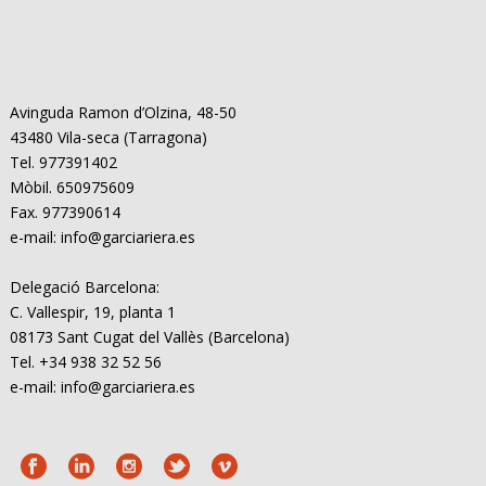
Avinguda Ramon d’Olzina, 48-50
43480 Vila-seca (Tarragona)
Tel. 977391402
Mòbil. 650975609
Fax. 977390614
e-mail: info@garciariera.es
Delegació Barcelona:
C. Vallespir, 19, planta 1
08173 Sant Cugat del Vallès (Barcelona)
Tel. +34 938 32 52 56
e-mail: info@garciariera.es