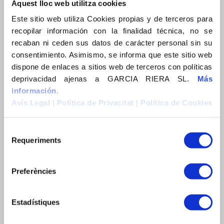
Aquest lloc web utilitza cookies
Construïm Sostenibilitat
Este sitio web utiliza Cookies propias y de terceros para
Actualitat
recopilar información con la finalidad técnica, no se
News
recaban ni ceden sus datos de carácter personal sin su
consentimiento. Asimismo, se informa que este sitio web
Actualidad
dispone de enlaces a sitios web de terceros con políticas
Contacte
deprivacidad ajenas a GARCIA RIERA SL.
Más
información.
Contacto
Avís Legal
|
Política de Privacitat
|
Política de Cookies
Contact
Requeriments
CERCA
Preferències
Estadístiques
EXPERIÈNCIA