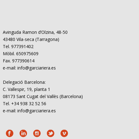
Avinguda Ramon d’Olzina, 48-50
43480 Vila-seca (Tarragona)
Tel. 977391402
Mòbil. 650975609
Fax. 977390614
e-mail: info@garciariera.es
Delegació Barcelona:
C. Vallespir, 19, planta 1
08173 Sant Cugat del Vallès (Barcelona)
Tel. +34 938 32 52 56
e-mail: info@garciariera.es