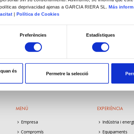
 políticas deprivacidad ajenas a GARCIA RIERA SL.
Más inform
acitat
|
Política de Cookies
Preferències
Estadístiques
 quan és
Permetre la selecció
Perm
MENÚ
EXPERIÈNCIA
Empresa
Indústria i energ
Compromís
Equipaments