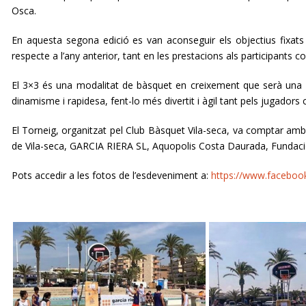
Osca.
En aquesta segona edició es van aconseguir els objectius fixats pe
respecte a l’any anterior, tant en les prestacions als participants c
El 3×3 és una modalitat de bàsquet en creixement que serà una d
dinamisme i rapidesa, fent-lo més divertit i àgil tant pels jugadors 
El Torneig, organitzat pel Club Bàsquet Vila-seca, va comptar amb 
de Vila-seca, GARCIA RIERA SL, Aquopolis Costa Daurada, Fundació 
Pots accedir a les fotos de l’esdeveniment a:
https://www.facebook