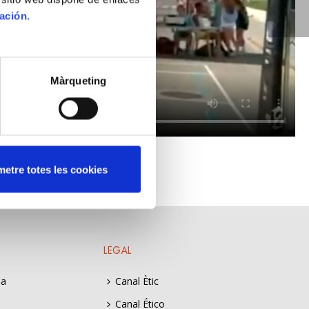
ación.
Màrqueting
etre totes les cookies
LEGAL
ia
Canal Ètic
Canal Ético