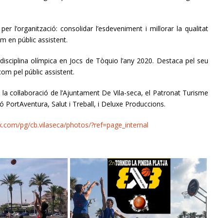
r l’organització: consolidar l’esdeveniment i millorar la qualitat
om en públic assistent.
isciplina olímpica en Jocs de Tòquio l’any 2020. Destaca pel seu
com pel públic assistent.
la col·laboració de l’Ajuntament De Vila-seca, el Patronat Turisme
PortAventura, Salut i Treball, i Deluxe Produccions.
.com/pg/cb.vilaseca/photos/?ref=page_internal