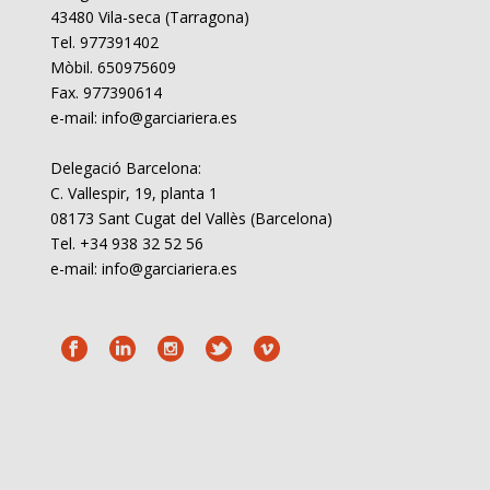
43480 Vila-seca (Tarragona)
Tel. 977391402
Mòbil. 650975609
Fax. 977390614
e-mail: info@garciariera.es
Delegació Barcelona:
C. Vallespir, 19, planta 1
08173 Sant Cugat del Vallès (Barcelona)
Tel. +34 938 32 52 56
e-mail: info@garciariera.es