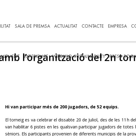
LITAT
SALA DE PREMSA
ACTUALITAT
CONTACTE
EMPRESA
C
 amb l’organització del 2n to
MITMENT
EXPERIENCE
WE BUILD SUSTAINABILITY
PRESS ROO
Hi van participar més de 200 jugadors, de 52 equips.
El torneig es va celebrar el dissabte 20 de Juliol, des de les 11
h de
van habilitar 6 pistes en les qualsvan participar jugadors de totes 
sèniors. Els participants provenien de diferents municipis de la p