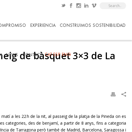
OMPROMISO
EXPERIENCIA
CONSTRUIMOS SOSTENIBILIDAD
rneig de bàsquet 3×3 de La
CAT
ESP
ENG
M
NEWS
CONTACT
l matí a les 22
h de la nit, al passeig de la platja de la Pineda on es
les categories, des de benjamí, a partir de 8 anys, fins a categoria
rovíncia de Tarragona però també de Madrid, Barcelona, Saragossa i