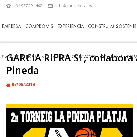
+34 977 391 402
info@garciariera.es
EMPRESA
COMPROMÍS
EXPERIÈNCIA
CONSTRUÏM SOSTENIBI
GARCIA RIERA SL, col·labora
SALA DE PRENSA
ACTUALIDAD
CONTACTO
COMPANY
COM
Pineda
07/08/2019