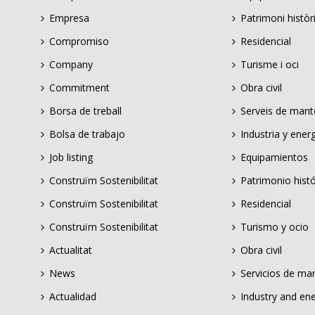
Empresa
Patrimoni històr
Compromiso
Residencial
Company
Turisme i oci
Commitment
Obra civil
Borsa de treball
Serveis de man
Bolsa de trabajo
Industria y ener
Job listing
Equipamientos
Construïm Sostenibilitat
Patrimonio histó
Construïm Sostenibilitat
Residencial
Construïm Sostenibilitat
Turismo y ocio
Actualitat
Obra civil
News
Servicios de ma
Actualidad
Industry and en