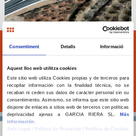
Consentiment
Detalls
Informació
¿Quiere que estudiemos su
proyecto?
Aquest lloc web utilitza cookies
Este sitio web utiliza Cookies propias y de terceros para
Llámenos o envíenos el formulario adjunto
recopilar información con la finalidad técnica, no se
recaban ni ceden sus datos de carácter personal sin su
Contacte con Garcia Riera
consentimiento. Asimismo, se informa que este sitio web
dispone de enlaces a sitios web de terceros con políticas
deprivacidad ajenas a GARCIA RIERA SL.
Más
información.
Avís Legal
|
Política de Privacitat
|
Política de Cookies