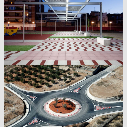
Parque urbano
Vila-seca, 2011
Ajuntament de Vila-seca
Ejecución de Rotonda en la Ctra. TV-7331
La Fatarella, 2011
Diputació de Tarragona