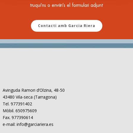
truqui’ns o enviïn’s el formulari adjunt
Contacti amb Garcia Riera
Avinguda Ramon d’Olzina, 48-50
43480 Vila-seca (Tarragona)
Tel. 977391402
Mòbil. 650975609
Fax. 977390614
e-mail: info@garciariera.es