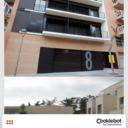
Edifici 8 habitatges
Tarragona, 2017
Rapejun S.L.
Conjunt d’aparellats
Torredembarra, 2011
Living Torredembarra SL