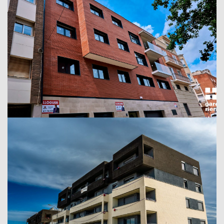
Edifici plurifamiliar Pibimar
Reus, 2021
Pibimar
Conjunt residencial La Llacuna Homes
Montcada i Reixach, 2020
Neinor Homes