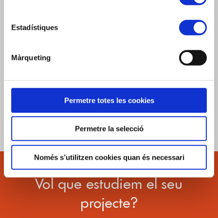
Estadístiques
Conjunt d’aparellats
Màrqueting
La Secuita, 2007
Capasatus
Permetre totes les cookies
Permetre la selecció
Només s’utilitzen cookies quan és necessari
Vol que estudiem el seu
projecte?