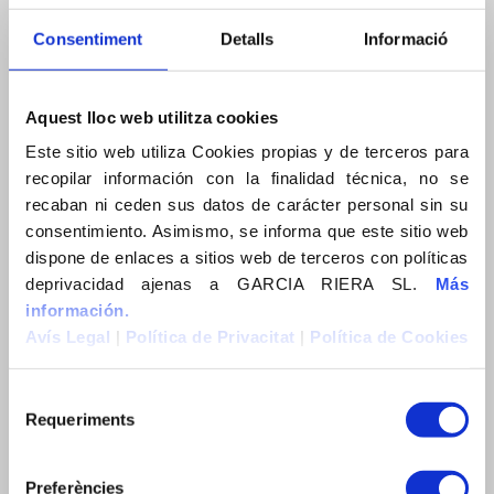
Consentiment
Detalls
Informació
Aquest lloc web utilitza cookies
Este sitio web utiliza Cookies propias y de terceros para
recopilar información con la finalidad técnica, no se
recaban ni ceden sus datos de carácter personal sin su
consentimiento. Asimismo, se informa que este sitio web
dispone de enlaces a sitios web de terceros con políticas
Conjunt d’aparellats
deprivacidad ajenas a GARCIA RIERA SL.
Más
Llosa de Cambrils, 2008
información.
Comunitats Residencials de Cambrils, SL
Avís Legal
|
Política de Privacitat
|
Política de Cookies
Requeriments
Preferències