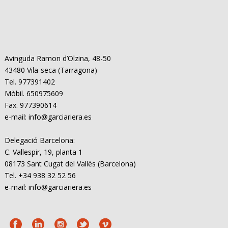
Avinguda Ramon d’Olzina, 48-50
43480 Vila-seca (Tarragona)
Tel. 977391402
Mòbil. 650975609
Fax. 977390614
e-mail: info@garciariera.es
Delegació Barcelona:
C. Vallespir, 19, planta 1
08173 Sant Cugat del Vallès (Barcelona)
Tel. +34 938 32 52 56
e-mail: info@garciariera.es