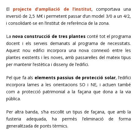
El
projecte d’ampliació de l’institut
, comportava una
inversió de 2,5 M€ i permetent passar d’un model 3/0 a un 4/2,
i consolidant-se en l’institut de referència de la zona.
La
nova construcció de tres plantes
conté tot el programa
docent i els serveis
demanats
al programa de necessitats.
Aquest nou edifici i
ncorpora una nova connexió entre les
plantes existents i les noves, amb passarel·les del mateix tipus
per mantenir l’estètica i disseny de l’edifici.
Pel que fa als
elements passius de protecció solar
, l’edifici
incorpora lames a les orientacions SO i
NE
, i actuen també
com a protecció patrimonial a la façana que dona a la via
pública.
Per altra banda, s’ha escollit un tipus de façana, que amb la
fusteria ade
quada, ha permès l’eliminació de forma
generalitzada de ponts tèrmics.