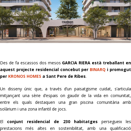
Des de fa escassos dos mesos
GARCIA RIERA està treballant e
aquest projecte residencial concebut per
BINARQ
i promogu
per
KRONOS HOMES
a Sant Pere de Ribes
.
Un disseny únic que, a través d’un paisatgisme cuidat, s’articula
mitjançant una sèrie d’espais on gaudir de la vida en comunitat,
entre els quals destaquen una gran piscina comunitària amb
solàrium i una zona infantil de jocs.
El
conjunt residencial de 230 habitatges
persegueix le
prestacions més altes en sostenibilitat, amb una qualificació