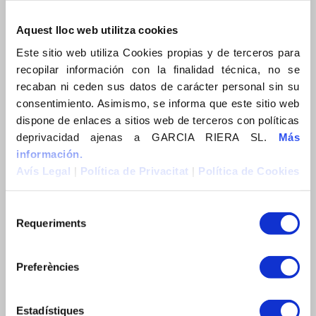
Tel. +34 938 32 52 56
e-mail: info@garciariera.es
Aquest lloc web utilitza cookies
Este sitio web utiliza Cookies propias y de terceros para
recopilar información con la finalidad técnica, no se
recaban ni ceden sus datos de carácter personal sin su
consentimiento. Asimismo, se informa que este sitio web
dispone de enlaces a sitios web de terceros con políticas
MENÚ
deprivacidad ajenas a GARCIA RIERA SL.
Más
información.
Empresa
Avís Legal
|
Política de Privacitat
|
Política de Cookies
Compromís
Empresa
Requeriments
Compromiso
Company
Preferències
Commitment
Borsa de treball
Estadístiques