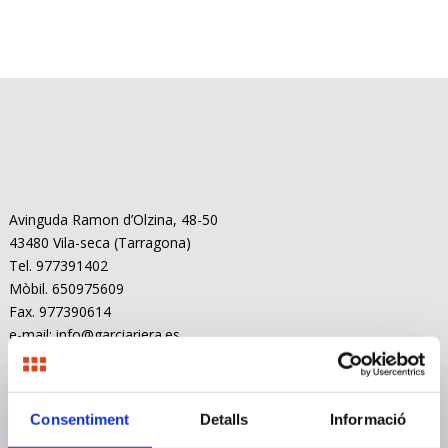
Avinguda Ramon d’Olzina, 48-50
43480 Vila-seca (Tarragona)
Tel. 977391402
Mòbil. 650975609
Fax. 977390614
e-mail: info@garciariera.es
Delegació Barcelona:
C. Vallespir, 19, planta 1
Consentiment
Detalls
Informació
08173 Sant Cugat del Vallès (Barcelona)