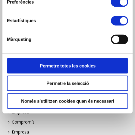
Preferències
Fax. 977390614
e-mail: info@garciariera.es
Estadístiques
Delegació Barcelona:
C. Vallespir, 19, planta 1
08173 Sant Cugat del Vallès (Barcelona)
Màrqueting
Tel. +34 938 32 52 56
e-mail: info@garciariera.es
Permetre totes les cookies
Permetre la selecció
MENÚ
Només s’utilitzen cookies quan és necessari
Empresa
Compromís
Empresa