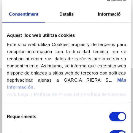
Consentiment
Detalls
Informació
Aquest lloc web utilitza cookies
Este sitio web utiliza Cookies propias y de terceros para
recopilar información con la finalidad técnica, no se
recaban ni ceden sus datos de carácter personal sin su
consentimiento. Asimismo, se informa que este sitio web
dispone de enlaces a sitios web de terceros con políticas
deprivacidad ajenas a GARCIA RIERA SL.
Más
información.
Avís Legal
|
Política de Privacitat
|
Política de Cookies
Avinguda Ramon d’Olzina, 48-50
Requeriments
43480 Vila-seca (Tarragona)
Tel. 977391402
Mòbil. 650975609