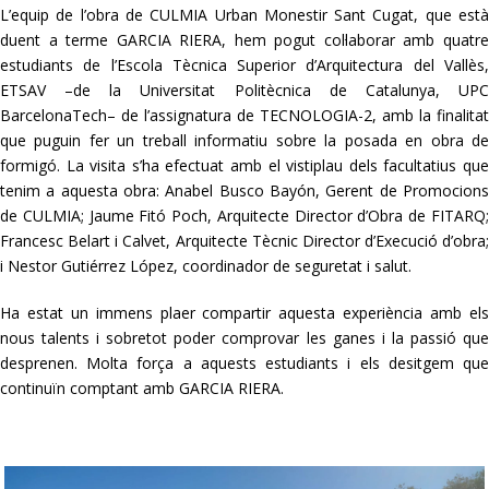
L’equip de l’obra de CULMIA Urban Monestir Sant Cugat, que està
duent a terme GARCIA RIERA, hem pogut col·laborar amb quatre
estudiants de l’Escola Tècnica Superior d’Arquitectura del Vallès,
ETSAV –de la Universitat Politècnica de Catalunya, UPC
BarcelonaTech– de l’assignatura de TECNOLOGIA-2, amb la finalitat
que puguin fer un treball informatiu sobre la posada en obra de
formigó. La visita s’ha efectuat amb el vistiplau dels facultatius que
tenim a aquesta obra: Anabel Busco Bayón, Gerent de Promocions
de CULMIA; Jaume Fitó Poch, Arquitecte Director d’Obra de FITARQ;
Francesc Belart i Calvet, Arquitecte Tècnic Director d’Execució d’obra;
i Nestor Gutiérrez López, coordinador de seguretat i salut.
Ha estat un immens plaer compartir aquesta experiència amb els
nous talents i sobretot poder comprovar les ganes i la passió que
desprenen. Molta força a aquests estudiants i els desitgem que
continuïn comptant amb GARCIA RIERA.