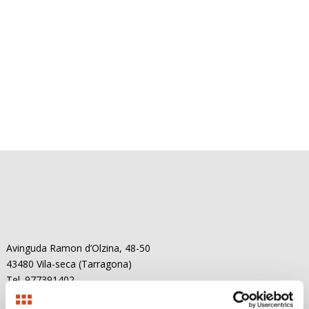
Avinguda Ramon d’Olzina, 48-50
43480 Vila-seca (Tarragona)
Tel. 977391402
Mòbil. 650975609