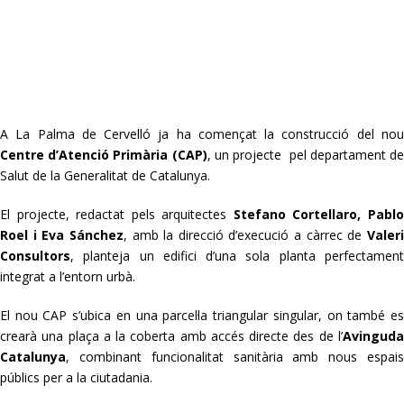
A La Palma de Cervelló ja ha començat la construcció del nou
Centre d’Atenció Primària (CAP)
, un projecte pel departament d
Salut de la Generalitat de Catalunya.
El projecte, redactat pels arquitectes
Stefano Cortellaro, Pabl
Roel i Eva Sánchez
, amb la direcció d’execució a càrrec de
Valer
Consultors
, planteja un edifici d’una sola planta perfectament
integrat a l’entorn urbà.
El nou CAP s’ubica en una parcel·la triangular singular, on també es
crearà una plaça a la coberta amb accés directe des de l’
Avinguda
Catalunya
, combinant funcionalitat sanitària amb nous espais
públics per a la ciutadania.