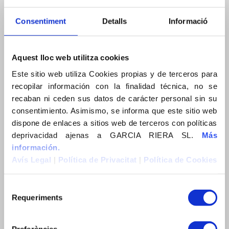
Fax. 977390614
e-mail: info@garciariera.es
Consentiment
Detalls
Informació
Delegació Barcelona:
C. Vallespir, 19, planta 1
Aquest lloc web utilitza cookies
08173 Sant Cugat del Vallès (Barcelona)
Tel. +34 938 32 52 56
Este sitio web utiliza Cookies propias y de terceros para
e-mail: info@garciariera.es
recopilar información con la finalidad técnica, no se
recaban ni ceden sus datos de carácter personal sin su
consentimiento. Asimismo, se informa que este sitio web
dispone de enlaces a sitios web de terceros con políticas
deprivacidad ajenas a GARCIA RIERA SL.
Más
información.
Avís Legal
|
Política de Privacitat
|
Política de Cookies
MENÚ
Empresa
Requeriments
Compromís
Empresa