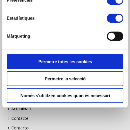
Preferències
Compromiso
Company
Estadístiques
Commitment
Borsa de treball
Màrqueting
Bolsa de trabajo
Job listing
Construïm Sostenibilitat
Permetre totes les cookies
Construïm Sostenibilitat
Permetre la selecció
Construïm Sostenibilitat
Actualitat
Només s’utilitzen cookies quan és necessari
News
Actualidad
Contacte
Contacto