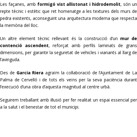
Les façanes, amb
formigó vist allistonat i hidrodemolit
, són u
repte tècnic i estètic que ret homenatge a les textures dels murs de
pedra existents, aconseguint una arquitectura moderna que respecta
la memòria del lloc.
Un altre element tècnic rellevant és la construcció d’un
mur d
contenció ascendent
, reforçat amb perfils laminats de gran
dimensions, per garantir la seguretat de vehicles i vianants al llarg de
l’avinguda.
Des de
Garcia Riera
agraïm la col·laboració de l’Ajuntament de L
Palma de Cervelló i de tots els veïns per la seva paciència durant
l’execució d’una obra d’aquesta magnitud al centre urbà.
Seguirem treballant amb il·lusió per fer realitat un espai essencial per
a la salut i el benestar de tot el municipi.