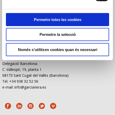
Permetre totes les cookies
Avinguda Ramon d’Olzina, 48-50
43480 Vila-seca (Tarragona)
Tel. 977391402
Permetre la selecció
Mòbil. 650975609
Fax. 977390614
Només s’utilitzen cookies quan és necessari
e-mail: info@garciariera.es
Delegació Barcelona:
C. Vallespir, 19, planta 1
08173 Sant Cugat del Vallès (Barcelona)
Tel. +34 938 32 52 56
e-mail: info@garciariera.es