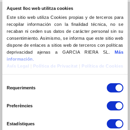
Aquest lloc web utilitza cookies
Este sitio web utiliza Cookies propias y de terceros para
recopilar información con la finalidad técnica, no se
recaban ni ceden sus datos de carácter personal sin su
consentimiento. Asimismo, se informa que este sitio web
Avinguda Ramon d’Olzina, 48-50
dispone de enlaces a sitios web de terceros con políticas
43480 Vila-seca (Tarragona)
deprivacidad ajenas a GARCIA RIERA SL.
Más
Tel. 977391402
información.
Mòbil. 650975609
Avís Legal
|
Política de Privacitat
|
Política de Cookies
Fax. 977390614
e-mail: info@garciariera.es
Requeriments
Delegació Barcelona:
C. Vallespir, 19, planta 1
08173 Sant Cugat del Vallès (Barcelona)
Preferències
Tel. +34 938 32 52 56
e-mail: info@garciariera.es
Estadístiques