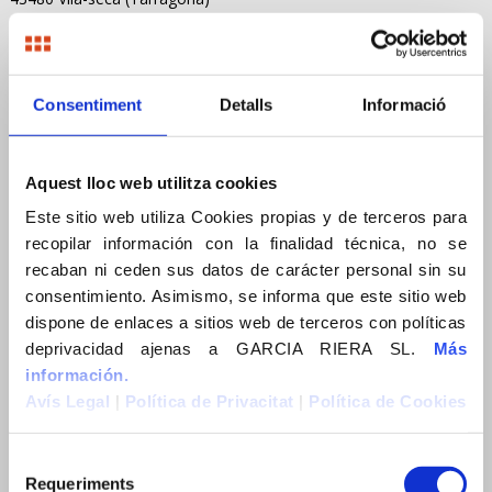
Tel. 977391402
Mòbil. 650975609
Fax. 977390614
e-mail: info@garciariera.es
Consentiment
Detalls
Informació
Delegació Barcelona:
C. Vallespir, 19, planta 1
Aquest lloc web utilitza cookies
08173 Sant Cugat del Vallès (Barcelona)
Este sitio web utiliza Cookies propias y de terceros para
Tel. +34 938 32 52 56
recopilar información con la finalidad técnica, no se
e-mail: info@garciariera.es
recaban ni ceden sus datos de carácter personal sin su
consentimiento. Asimismo, se informa que este sitio web
dispone de enlaces a sitios web de terceros con políticas
deprivacidad ajenas a GARCIA RIERA SL.
Más
información.
Avís Legal
|
Política de Privacitat
|
Política de Cookies
MENÚ
Empresa
Requeriments