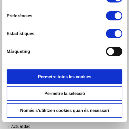
Compromís
Empresa
Preferències
Compromiso
Company
Estadístiques
Commitment
Borsa de treball
Màrqueting
Bolsa de trabajo
Job listing
Permetre totes les cookies
Construïm Sostenibilitat
Construïm Sostenibilitat
Permetre la selecció
Construïm Sostenibilitat
Actualitat
Només s’utilitzen cookies quan és necessari
News
Actualidad