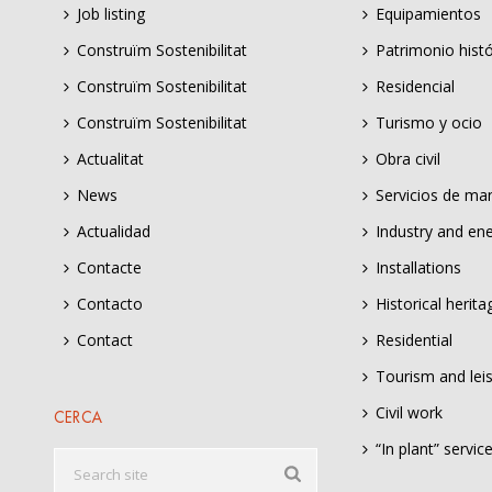
Job listing
Equipamientos
Construïm Sostenibilitat
Patrimonio histó
Construïm Sostenibilitat
Residencial
Construïm Sostenibilitat
Turismo y ocio
Actualitat
Obra civil
News
Servicios de ma
Actualidad
Industry and en
Contacte
Installations
Contacto
Historical herita
Contact
Residential
Tourism and lei
Civil work
CERCA
“In plant” servic