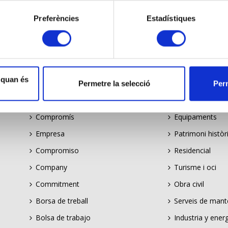
Preferències
Estadístiques
MENÚ
EXPERIÈNCIA
 quan és
Permetre la selecció
Perm
Empresa
Indústria i energ
Compromís
Equipaments
Empresa
Patrimoni històr
Compromiso
Residencial
Company
Turisme i oci
Commitment
Obra civil
Borsa de treball
Serveis de man
Bolsa de trabajo
Industria y ener