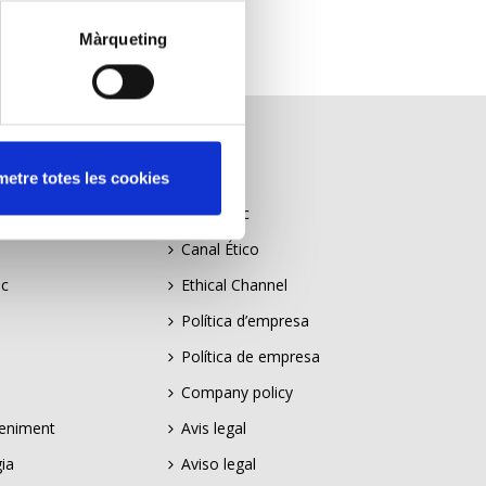
Màrqueting
LEGAL
etre totes les cookies
ia
Canal Ètic
Canal Ético
ic
Ethical Channel
Política d’empresa
Política de empresa
Company policy
teniment
Avis legal
gia
Aviso legal