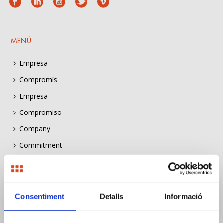
MENÚ
Empresa
Compromís
Empresa
Compromiso
Company
Commitment
Borsa de treball
Bolsa de trabajo
Job listing
Consentiment
Detalls
Informació
Construïm Sostenibilitat