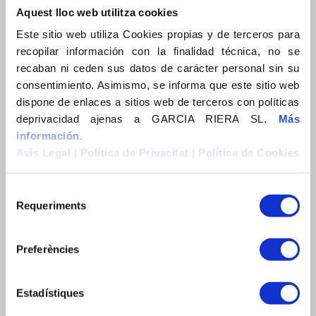
Construïm Sostenibilitat
Aquest lloc web utilitza cookies
Construïm Sostenibilitat
Este sitio web utiliza Cookies propias y de terceros para
recopilar información con la finalidad técnica, no se
Actualitat
recaban ni ceden sus datos de carácter personal sin su
News
consentimiento. Asimismo, se informa que este sitio web
Actualidad
dispone de enlaces a sitios web de terceros con políticas
deprivacidad ajenas a GARCIA RIERA SL.
Más
Contacte
información.
Contacto
Avís Legal
|
Política de Privacitat
|
Política de Cookies
Contact
Requeriments
CERCA
Preferències
Estadístiques
EXPERIÈNCIA