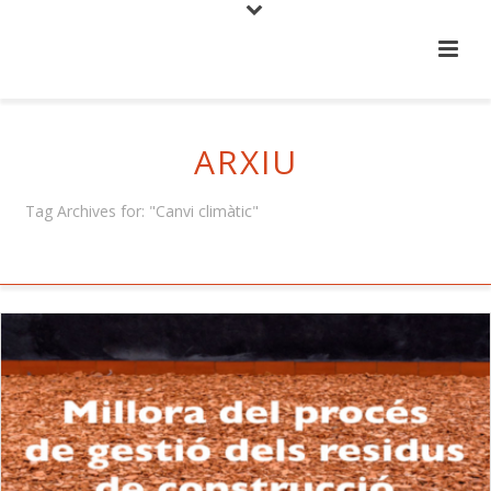
ARXIU
Tag Archives for: "Canvi climàtic"
HOME
/