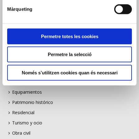
Màrqueting
Indústria i energia
Equipaments
Patrimoni històric
Permetre totes les cookies
Residencial
Turisme i oci
Permetre la selecció
Obra civil
Serveis de manteniment
Només s’utilitzen cookies quan és necessari
Industria y energia
Equipamientos
Patrimonio histórico
Residencial
Turismo y ocio
Obra civil