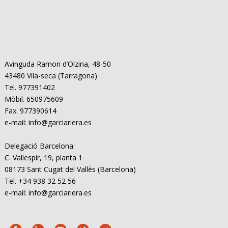
Avinguda Ramon d’Olzina, 48-50
43480 Vila-seca (Tarragona)
Tel. 977391402
Mòbil. 650975609
Fax. 977390614
e-mail: info@garciariera.es
Delegació Barcelona:
C. Vallespir, 19, planta 1
08173 Sant Cugat del Vallès (Barcelona)
Tel. +34 938 32 52 56
e-mail: info@garciariera.es