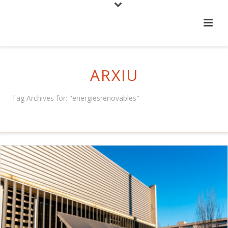
ARXIU
Tag Archives for: "energiesrenovables"
HOME
/