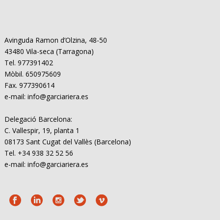
Avinguda Ramon d’Olzina, 48-50
43480 Vila-seca (Tarragona)
Tel. 977391402
Mòbil. 650975609
Fax. 977390614
e-mail: info@garciariera.es
Delegació Barcelona:
C. Vallespir, 19, planta 1
08173 Sant Cugat del Vallès (Barcelona)
Tel. +34 938 32 52 56
e-mail: info@garciariera.es