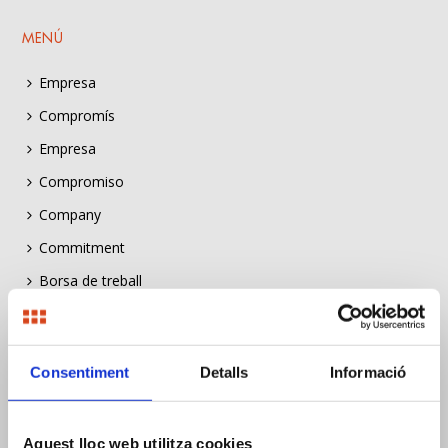
MENÚ
Empresa
Compromís
Empresa
Compromiso
Company
Commitment
Borsa de treball
Bolsa de trabajo
Job listing
Consentiment
Detalls
Informació
Construïm Sostenibilitat
Construïm Sostenibilitat
Aquest lloc web utilitza cookies
Construïm Sostenibilitat