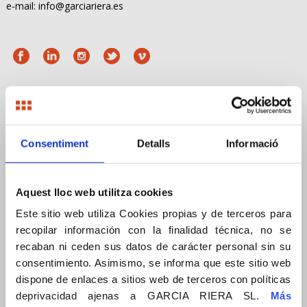
e-mail: info@garciariera.es
MENÚ
Empresa
Consentiment
Detalls
Informació
Compromís
Empresa
Aquest lloc web utilitza cookies
Compromiso
Este sitio web utiliza Cookies propias y de terceros para
recopilar información con la finalidad técnica, no se
Company
recaban ni ceden sus datos de carácter personal sin su
Commitment
consentimiento. Asimismo, se informa que este sitio web
Borsa de treball
dispone de enlaces a sitios web de terceros con políticas
deprivacidad ajenas a GARCIA RIERA SL.
Más
Bolsa de trabajo