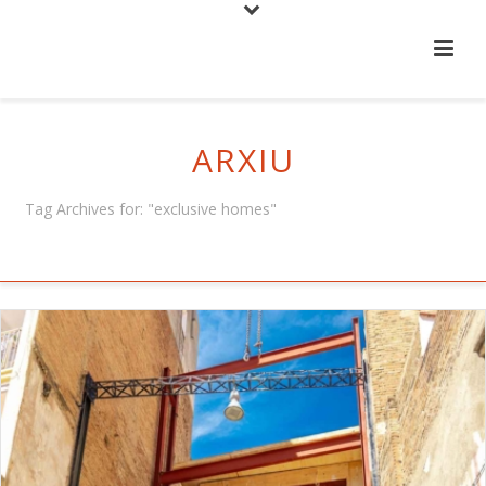
ARXIU
Tag Archives for: "exclusive homes"
HOME
/