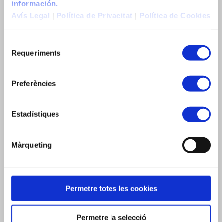
información.
Job listing
Avís Legal
|
Política de Privacitat
|
Política de Cookies
Construïm Sostenibilitat
Construïm Sostenibilitat
Requeriments
Construïm Sostenibilitat
Actualitat
Preferències
News
Actualidad
Estadístiques
Contacte
Contacto
Màrqueting
Contact
Permetre totes les cookies
CERCA
Permetre la selecció