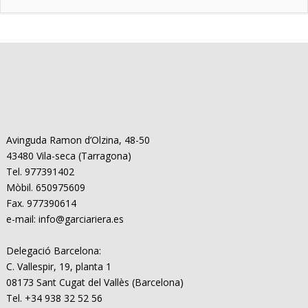
Avinguda Ramon d’Olzina, 48-50
43480 Vila-seca (Tarragona)
Tel. 977391402
Mòbil. 650975609
Fax. 977390614
e-mail: info@garciariera.es
Delegació Barcelona:
C. Vallespir, 19, planta 1
08173 Sant Cugat del Vallès (Barcelona)
Tel. +34 938 32 52 56