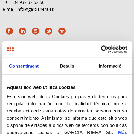
Tel. +34 938 32 52 56
e-mail: info@garciariera.es
MENÚ
Consentiment
Detalls
Informació
Empresa
Compromís
Aquest lloc web utilitza cookies
Empresa
Este sitio web utiliza Cookies propias y de terceros para
Compromiso
recopilar información con la finalidad técnica, no se
Company
recaban ni ceden sus datos de carácter personal sin su
Commitment
consentimiento. Asimismo, se informa que este sitio web
dispone de enlaces a sitios web de terceros con políticas
Borsa de treball
deprivacidad ajenas a GARCIA RIERA SL.
Más