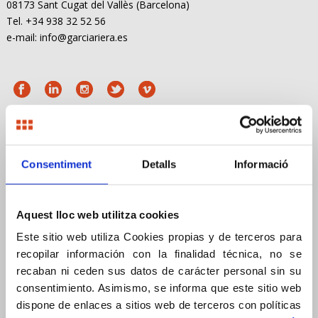
08173 Sant Cugat del Vallès (Barcelona)
Tel. +34 938 32 52 56
e-mail: info@garciariera.es
MENÚ
Consentiment
Detalls
Informació
Empresa
Compromís
Aquest lloc web utilitza cookies
Empresa
Este sitio web utiliza Cookies propias y de terceros para
Compromiso
recopilar información con la finalidad técnica, no se
Company
recaban ni ceden sus datos de carácter personal sin su
consentimiento. Asimismo, se informa que este sitio web
Commitment
dispone de enlaces a sitios web de terceros con políticas
Borsa de treball