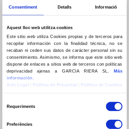
C. Vallespir, 19, planta 1
Consentiment
Detalls
Informació
08173 Sant Cugat del Vallès (Barcelona)
Tel. +34 938 32 52 56
e-mail: info@garciariera.es
Aquest lloc web utilitza cookies
Este sitio web utiliza Cookies propias y de terceros para
recopilar información con la finalidad técnica, no se
recaban ni ceden sus datos de carácter personal sin su
consentimiento. Asimismo, se informa que este sitio web
dispone de enlaces a sitios web de terceros con políticas
MENÚ
deprivacidad ajenas a GARCIA RIERA SL.
Más
información.
Empresa
Avís Legal
|
Política de Privacitat
|
Política de Cookies
Compromís
Empresa
Requeriments
Compromiso
Company
Preferències
Commitment