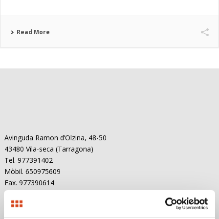
Read More
Avinguda Ramon d’Olzina, 48-50
43480 Vila-seca (Tarragona)
Tel. 977391402
Mòbil. 650975609
Fax. 977390614
e-mail: info@garciariera.es
Delegació Barcelona: