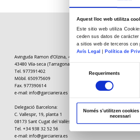
Aquest lloc web utilitza coo
Este sitio web utiliza Cookie
ceden sus datos de carácter
a sitios web de terceros con
Avís Legal
|
Política de Priv
Avinguda Ramon d’Olzina, 48-50
43480 Vila-seca (Tarragona)
Tel. 977391402
Requeriments
Mòbil. 650975609
Fax. 977390614
e-mail: info@garciariera.es
Delegació Barcelona:
Només s’utilitzen cookies
C. Vallespir, 19, planta 1
necessari
08173 Sant Cugat del Vallès (Barcelona)
Tel. +34 938 32 52 56
e-mail: info@garciariera.es