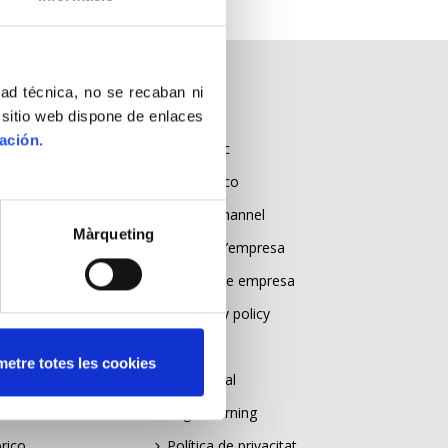
dad técnica, no se recaban ni
LEGAL
 sitio web dispone de enlaces
ación.
ia
Canal Ètic
Canal Ético
ic
Ethical Channel
Màrqueting
Política d’empresa
Política de empresa
Company policy
teniment
Avis legal
etre totes les cookies
gia
Aviso legal
Legal warning
rico
Política de privacitat