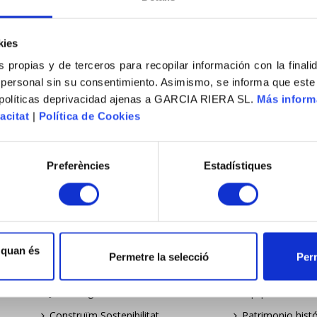
kies
s propias y de terceros para recopilar información con la finali
MENÚ
EXPERIÈNCIA
 personal sin su consentimiento. Asimismo, se informa que este
 políticas deprivacidad ajenas a GARCIA RIERA SL.
Más inform
Empresa
Indústria i energ
acitat
|
Política de Cookies
Compromís
Equipaments
Empresa
Patrimoni històr
Preferències
Estadístiques
Compromiso
Residencial
Company
Turisme i oci
Commitment
Obra civil
Borsa de treball
Serveis de man
 quan és
Permetre la selecció
Perm
Bolsa de trabajo
Industria y ener
Job listing
Equipamientos
Construïm Sostenibilitat
Patrimonio histó